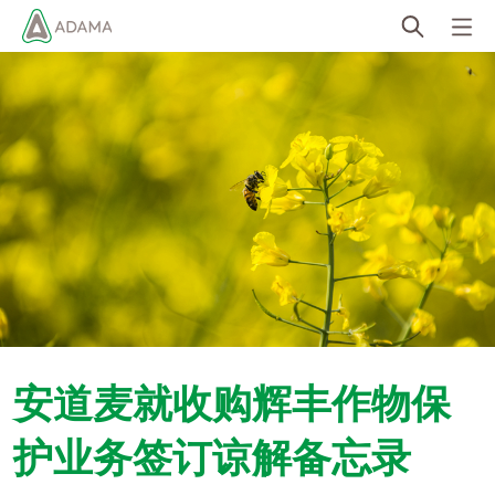
Skip
to
main
content
安道麦就收购辉丰作物保
护业务签订谅解备忘录